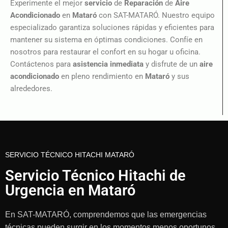
Experimente el mejor
servicio
de
Reparación
de
Aire
Acondicionado
en
Mataró
con SAT-MATARÓ. Nuestro equipo
especializado garantiza soluciones rápidas y eficientes para
mantener su sistema en óptimas condiciones. Confíe en
nosotros para restaurar el confort en su hogar u oficina.
Contáctenos para
asistencia inmediata
y disfrute de un
aire
acondicionado
en pleno rendimiento en
Mataró
y sus
alrededores.
SERVICIO TÉCNICO HITACHI MATARÓ
Servicio Técnico Hitachi de
Urgencia en Mataró
En SAT-MATARÓ, comprendemos que las emergencias
técnicas pueden surgir en los momentos menos oportunos,